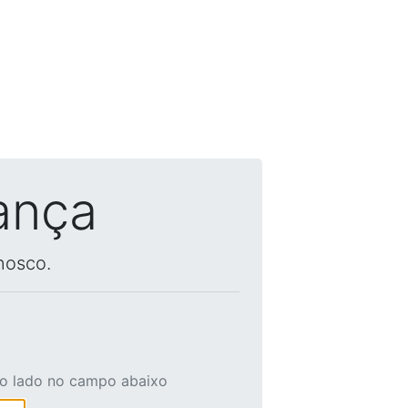
ança
nosco.
ao lado no campo abaixo