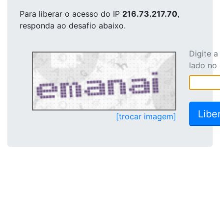
Para liberar o acesso
do IP
216.73.217.70
,
responda ao desafio abaixo.
Digite 
lado no
[trocar imagem]