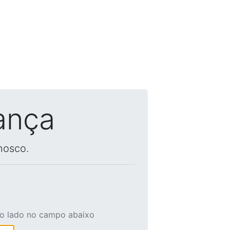
ança
nosco.
ao lado no campo abaixo